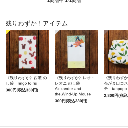
1
1
1
商品中
-
商品
残りわずか！アイテム
《残りわずか》西淑 の
《残りわずか》レオ・
《残りわずか
し袋 ringo to ris
レオニ のし袋
布がま口コス
Alexander and
チ tanpopo
300円(税込330円)
the,Wind-Up Mouse
2,800円(税込
300円(税込330円)