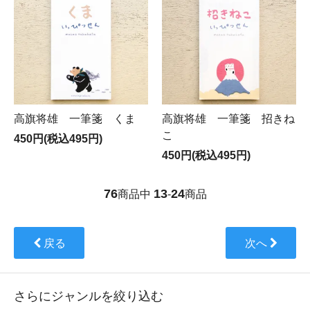
高旗将雄 一筆箋 くま
高旗将雄 一筆箋 招きね
こ
450円(税込495円)
450円(税込495円)
76
13
24
商品中
-
商品
戻る
次へ
さらにジャンルを絞り込む