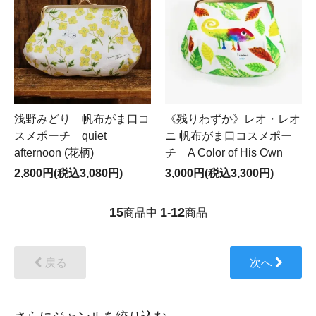
浅野みどり 帆布がま口コ
《残りわずか》レオ・レオ
スメポーチ quiet
ニ 帆布がま口コスメポー
afternoon (花柄)
チ A Color of His Own
2,800円(税込3,080円)
3,000円(税込3,300円)
15
1
12
商品中
-
商品
戻る
次へ