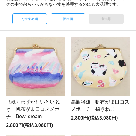
グの中で散らかりがちな小物を整理するのにも大活躍です。
おすすめ順
価格順
新着順
高旗将雄 帆布がま口コス
《残りわずか》いとい ゆ
メポーチ 招きねこ
き 帆布がま口コスメポー
チ Bow! dream
2,800円(税込3,080円)
2,800円(税込3,080円)