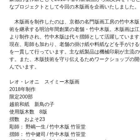
なプロジェクトとして今回の木版画を企画いたしました。
木版画を制作したのは、京都の名門版画工房の竹中木版 竹
術を継承する明治年間創業の老舗・竹中木版。木版画は江
より制作され、竹中木版は代々摺師として活躍しています
現在、彫師も加わり、老舗の掛け紙や料紙などを手がける
を一貫して行っています。主な紙製品は機械印刷が主流の
す。また、木版技術を守り伝えるためワークショップの開
んでいます。
レオ・レオニ スイミー木版画
2018年制作
限定200部
越前和紙 新鳥の子
使用版木数 8版
摺数 およそ23
彫師： 野嶋一生 / 竹中木版 竹笹堂
摺師： 竹中健司 / 竹中木版 竹笹堂