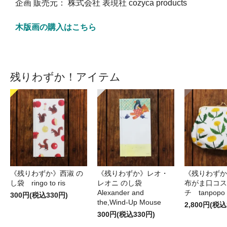
企画 販売元： 株式会社 表現社 cozyca products
木版画の購入はこちら
残りわずか！アイテム
《残りわずか》西淑 の
《残りわずか》レオ・
《残りわずか
し袋 ringo to ris
レオニ のし袋
布がま口コス
Alexander and
チ tanpopo
300円(税込330円)
the,Wind-Up Mouse
2,800円(税込
300円(税込330円)