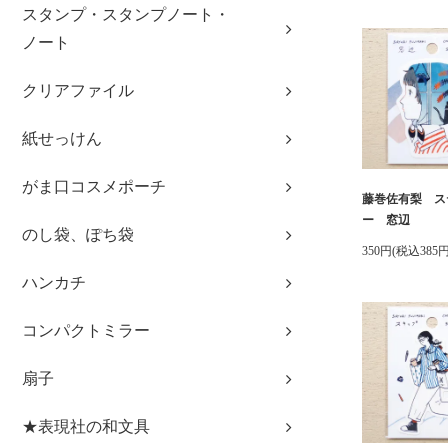
スタンプ・スタンプノート・
ノート
クリアファイル
紙せっけん
がま口コスメポーチ
藤巻佐有梨 ス
ー 窓辺
のし袋、ぽち袋
350円(税込385円
ハンカチ
コンパクトミラー
扇子
★表現社の和文具