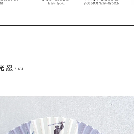
光 忍
21631