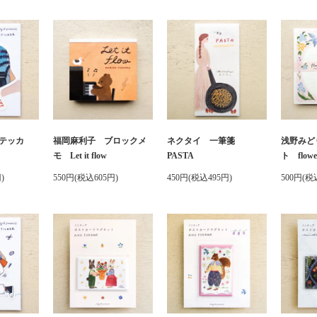
テッカ
福岡麻利子 ブロックメ
ネクタイ 一筆箋
浅野みど
モ Let it flow
PASTA
ト flower
)
550円(税込605円)
450円(税込495円)
500円(税