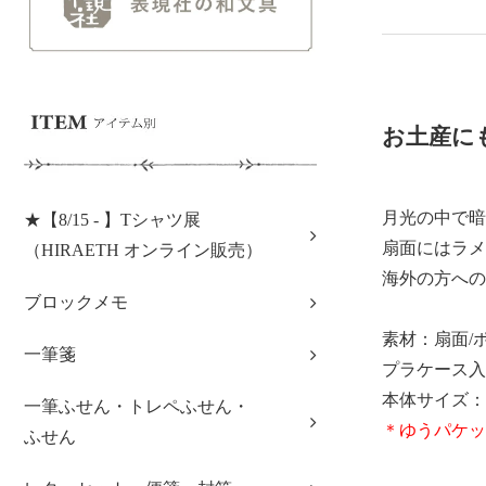
お土産に
月光の中で暗
★【8/15 - 】Tシャツ展
扇面にはラメ
（HIRAETH オンライン販売）
海外の方への
ブロックメモ
素材：扇面/
一筆箋
プラケース入り 
本体サイズ：閉じた
一筆ふせん・トレペふせん・
＊ゆうパケッ
ふせん
2026夏