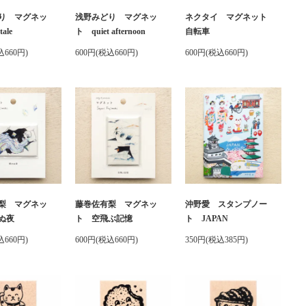
り マグネッ
浅野みどり マグネッ
ネクタイ マグネット
tale
ト quiet afternoon
自転車
込660円)
600円(税込660円)
600円(税込660円)
梨 マグネッ
藤巻佐有梨 マグネッ
沖野愛 スタンプノー
ぬ夜
ト 空飛ぶ記憶
ト JAPAN
込660円)
600円(税込660円)
350円(税込385円)