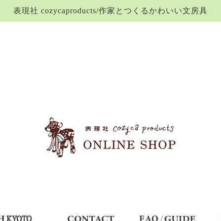
表現社 cozycaproducts/作家とつくるかわいい文房具