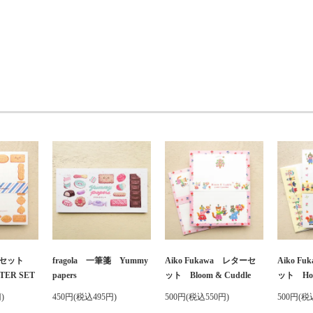
ターセット
fragola 一筆箋 Yummy
Aiko Fukawa レターセ
Aiko F
TER SET
papers
ット Bloom & Cuddle
ット Hold
)
450円(税込495円)
500円(税込550円)
500円(税