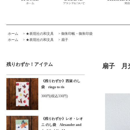
ホーム
>
★表現社の和文具
>
御朱印帳・御朱印袋
ホーム
>
★表現社の和文具
>
扇子
残りわずか！アイテム
扇子 月
《残りわずか》西淑 のし
袋 ringo to ris
300円(税込330円)
《残りわずか》レオ・レオ
ニ のし袋 Alexander and