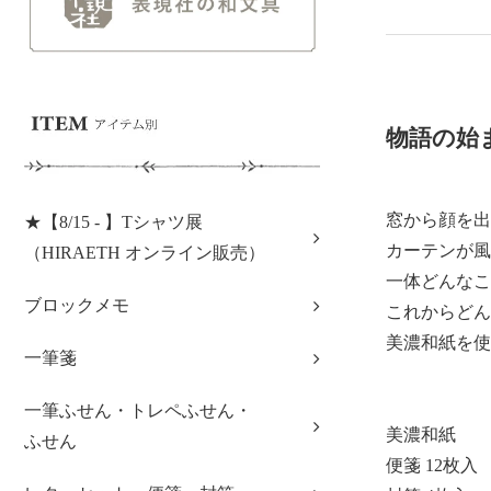
物語の始
窓から顔を出
★【8/15 - 】Tシャツ展
カーテンが風
（HIRAETH オンライン販売）
一体どんなこ
ブロックメモ
これからどん
美濃和紙を使
一筆箋
一筆ふせん・トレペふせん・
美濃和紙
ふせん
便箋 12枚入 s