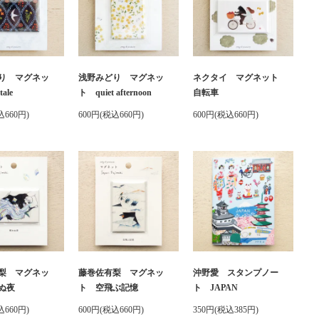
り マグネッ
浅野みどり マグネッ
ネクタイ マグネット
tale
ト quiet afternoon
自転車
込660円)
600円(税込660円)
600円(税込660円)
梨 マグネッ
藤巻佐有梨 マグネッ
沖野愛 スタンプノー
ぬ夜
ト 空飛ぶ記憶
ト JAPAN
込660円)
600円(税込660円)
350円(税込385円)