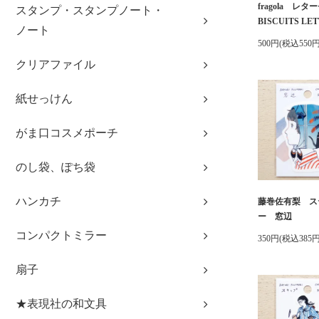
fragola レ
スタンプ・スタンプノート・
BISCUITS LET
ノート
500円(税込550円
クリアファイル
紙せっけん
がま口コスメポーチ
のし袋、ぽち袋
ハンカチ
藤巻佐有梨 ス
ー 窓辺
コンパクトミラー
350円(税込385円
扇子
★表現社の和文具