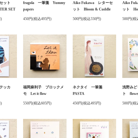
ターセット
fragola 一筆箋 Yummy
Aiko Fukawa レターセ
Aiko F
TER SET
papers
ット Bloom & Cuddle
ット Hold
)
450円(税込495円)
500円(税込550円)
500円(税
テッカ
福岡麻利子 ブロックメ
ネクタイ 一筆箋
浅野みど
モ Let it flow
PASTA
ト flower
)
550円(税込605円)
450円(税込495円)
500円(税