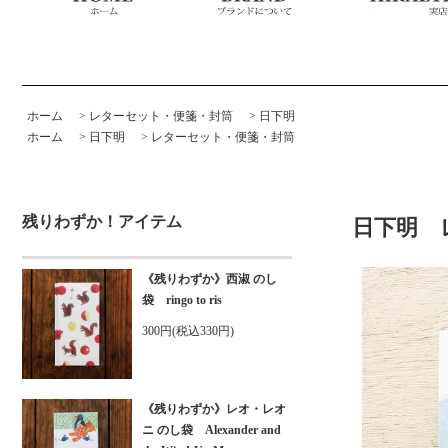
ホーム
>
レターセット・便箋・封筒
>
日下明
ホーム
>
日下明
>
レターセット・便箋・封筒
残りわずか！アイテム
日下明 
《残りわずか》西淑 のし
袋 ringo to ris
300円(税込330円)
《残りわずか》レオ・レオ
ニ のし袋 Alexander and