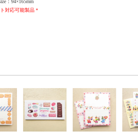
ze：94×165mm
ト対応可能製品＊
a kusaka ねこネコ