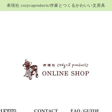
表現社 cozycaproducts/作家とつくるかわいい文房具