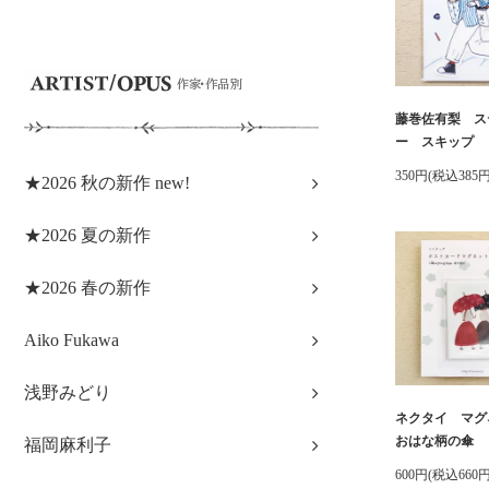
藤巻佐有梨 ス
ー スキップ
350円(税込385円
★2026 秋の新作 new!
★2026 夏の新作
★2026 春の新作
Aiko Fukawa
浅野みどり
ネクタイ マ
おはな柄の傘
福岡麻利子
600円(税込660円