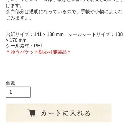
けます。
余白部分は透明になっているので、手帳や小物によくな
じみますよ。
台紙サイズ：141 × 188 mm シールシートサイズ：138
× 170 mm
シール素材：PET
＊ゆうパケット対応可能製品＊
2024春 masao takahata アウトドア 山 くま熊 お狼オ
オカミおおかみ 狐きつね ウサギうさぎ兎 いたちイタチ
車くるまクルマ
個数