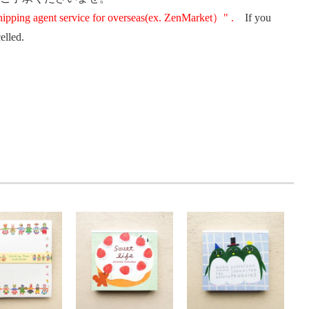
shipping agent service for overseas(ex. ZenMarket）" .
If you
elled.