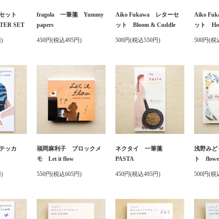
ターセット
fragola 一筆箋 Yummy
Aiko Fukawa レターセ
Aiko F
TER SET
papers
ット Bloom & Cuddle
ット Hold
)
450円(税込495円)
500円(税込550円)
500円(税
テッカ
福岡麻利子 ブロックメ
ネクタイ 一筆箋
浅野みど
モ Let it flow
PASTA
ト flower
)
550円(税込605円)
450円(税込495円)
500円(税