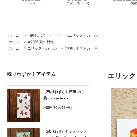
ホーム
>
箔押しポストカード
>
エリック・カール
ホーム
>
★2026 夏の新作
ホーム
>
エリック・カール
>
箔押しポストカード
残りわずか！アイテム
エリック・
《残りわずか》西淑 のし
袋 ringo to ris
300円(税込330円)
《残りわずか》レオ・レオ