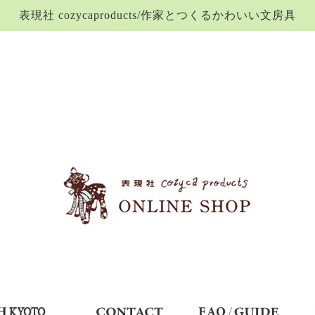
表現社 cozycaproducts/作家とつくるかわいい文房具