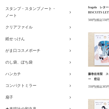
fragola レ
スタンプ・スタンプノート・
BISCUITS LET
ノート
500円(税込550円
クリアファイル
紙せっけん
がま口コスメポーチ
のし袋、ぽち袋
ハンカチ
藤巻佐有梨 ス
ー 窓辺
コンパクトミラー
350円(税込385円
扇子
★表現社の和文具