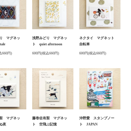
り マグネッ
浅野みどり マグネッ
ネクタイ マグネット
tale
ト quiet afternoon
自転車
込660円)
600円(税込660円)
600円(税込660円)
梨 マグネッ
藤巻佐有梨 マグネッ
沖野愛 スタンプノー
ぬ夜
ト 空飛ぶ記憶
ト JAPAN