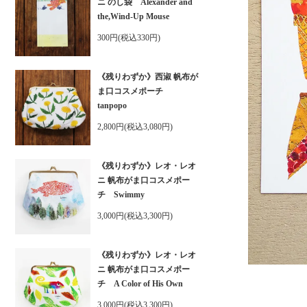
ニ のし袋 Alexander and
the,Wind-Up Mouse
300円(税込330円)
《残りわずか》西淑 帆布が
ま口コスメポーチ
tanpopo
2,800円(税込3,080円)
《残りわずか》レオ・レオ
ニ 帆布がま口コスメポー
チ Swimmy
3,000円(税込3,300円)
《残りわずか》レオ・レオ
ニ 帆布がま口コスメポー
チ A Color of His Own
3,000円(税込3,300円)