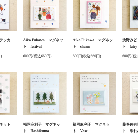
テッカ
Aiko Fukawa マグネッ
Aiko Fukawa マグネッ
浅野みど
ト festival
ト charm
ト fairy 
)
600円(税込660円)
600円(税込660円)
600円(税
グネット
福岡麻利子 マグネッ
福岡麻利子 マグネッ
藤巻佐有
ト Hoshikuma
ト Vase
ト 眠れ