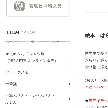
絵本「は
世界中で愛さ
★【8/15 - 】Tシャツ展
きらりと輝く
（HIRAETH オンライン販売）
贈り物に添え
ブロックメモ
1枚入り OPP
一筆箋
＊ゆうパケッ
一筆ふせん・トレペふせん・
★
当アイテム
ふせん
ただいた場合